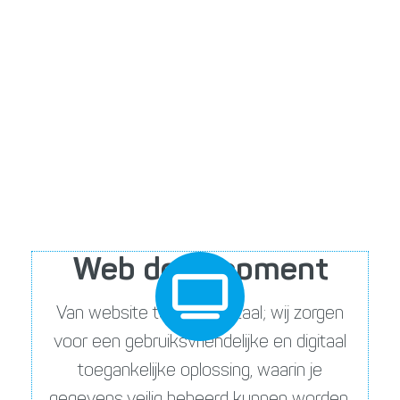
ervaren
software engineers, architecten,
analisten, testers en UX/UI designers
die
zich graag laten uitdagen met complexe
vraagstukken en de nieuwste technieken.
Kortom, alle expertise die nodig is voor een
innovatieve en duurzame oplossing.
Web development
Van website tot webportaal; wij zorgen
voor een gebruiksvriendelijke en digitaal
toegankelijke oplossing, waarin je
gegevens veilig beheerd kunnen worden.