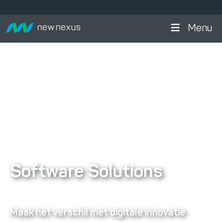
Menu
Software Solutions
Maak het verschil met digitale innovatie