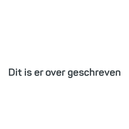
2021
New Nexus Information Technology en New Nexus
Mobile Solutions zijn samengegaan en heten
voortaan New Nexus Software Solutions.
Dit is er over geschreven