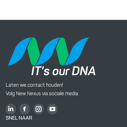
IT's our DNA
Laten we contact houden!
Volg New Nexus via sociale media.
L
F
I
Y
i
a
n
o
SNEL NAAR
n
c
s
u