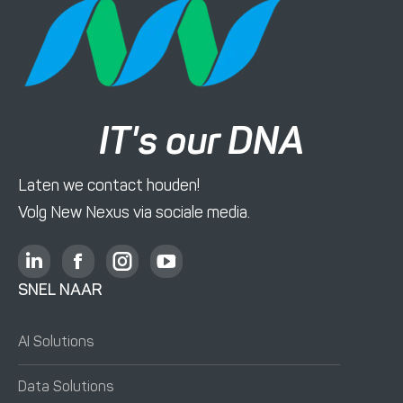
IT's our DNA
Laten we contact houden!
Volg New Nexus via sociale media.
L
F
I
Y
i
a
n
o
SNEL NAAR
n
c
s
u
k
e
t
T
AI Solutions
e
b
a
u
d
o
g
b
Data Solutions
i
o
r
e