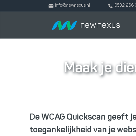
info@newnexus.nl
0592 266 
Maak je die
De WCAG Quickscan geeft je s
toegankelijkheid van je webs