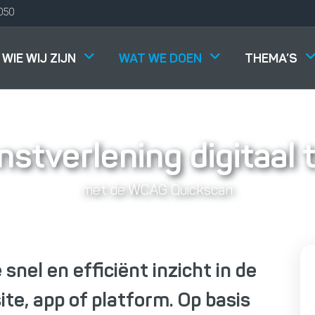
050
WIE WIJ ZIJN
WAT WE DOEN
THEMA’S
nstverlening digitaal 
met de WCAG Quickscan
nel en efficiënt inzicht in de
ite, app of platform. Op basis