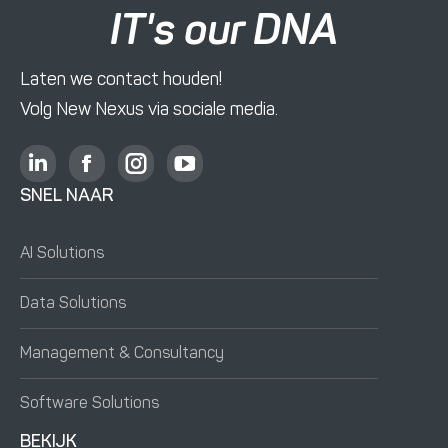
IT's our DNA
Laten we contact houden!
Volg New Nexus via sociale media.
L
F
I
Y
i
a
n
o
SNEL NAAR
n
c
s
u
k
e
t
T
AI Solutions
e
b
a
u
d
o
g
b
Data Solutions
i
o
r
e
n
k
a
o
Management & Consultancy
o
o
m
p
p
p
o
e
Software Solutions
e
e
p
n
n
n
e
t
BEKIJK