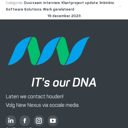
Categories:
Duurzaam
,
interview
,
Klantproject update
,
linkinbio
,
Software Solutions
,
Werk gerelateerd
19 december 2023
IT's our DNA
Laten we contact houden!
Volg New Nexus via sociale media.
L
F
I
Y
i
a
n
o