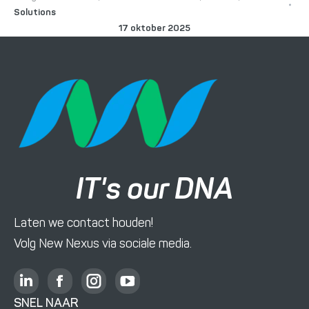
Solutions
17 oktober 2025
IT's our DNA
Laten we contact houden!
Volg New Nexus via sociale media.
L
F
I
Y
i
a
n
o
SNEL NAAR