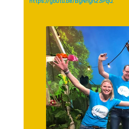
https://youtu.be/ByNnyn23PqQ
.