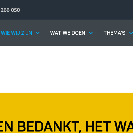
 266 050
WIE WIJ ZIJN
WAT WE DOEN
THEMA’S
e
EN BEDANKT, HET WA