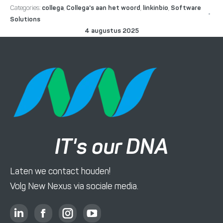
Categories:
collega
,
Collega's aan het woord
,
linkinbio
,
Software
Solutions
4 augustus 2025
IT's our DNA
Laten we contact houden!
Volg New Nexus via sociale media.
L
F
I
Y