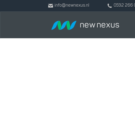
info@newnexus.nl
0592 266 