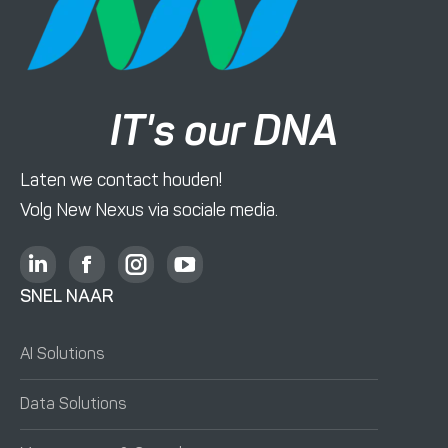
IT's our DNA
Laten we contact houden!
Volg New Nexus via sociale media.
L
F
I
Y
i
a
n
o
SNEL NAAR
n
c
s
u
k
e
t
T
AI Solutions
e
b
a
u
d
o
g
b
Data Solutions
i
o
r
e
n
k
a
o