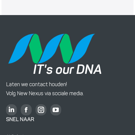
IT's our DNA
Laten we contact houden!
Volg New Nexus via sociale media.
L
F
I
Y
i
a
n
o
SNEL NAAR
n
c
s
u
k
e
t
T