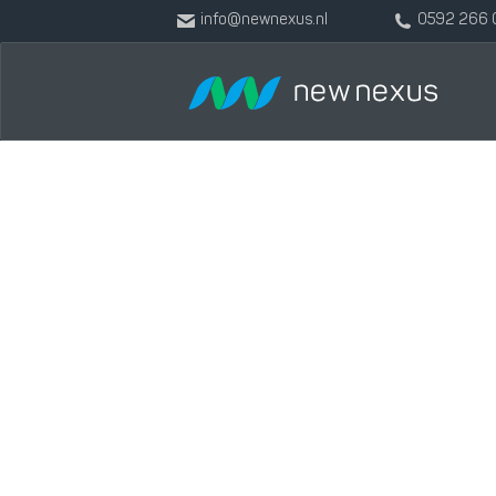
info@newnexus.nl
0592 266 