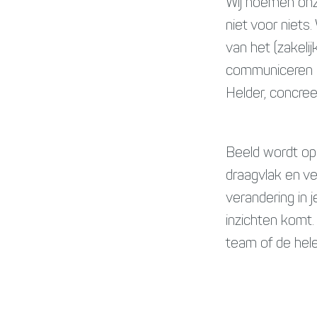
Wij noemen onz
niet voor niets
van het (zakeli
communiceren m
Helder, concree
Beeld wordt op
draagvlak en ve
verandering in j
inzichten komt.
team of de hele