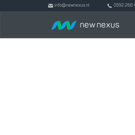
info@newnexus.nl
0592 266 