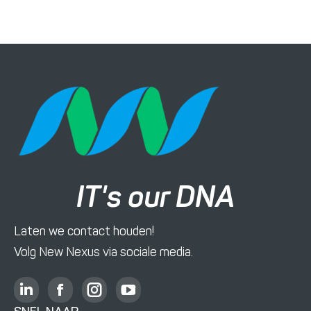
IT's our DNA
Laten we contact houden!
Volg New Nexus via sociale media.
L
F
I
Y
i
a
n
o