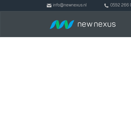
info@newnexus.nl
0592 266 