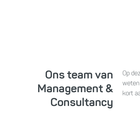
Ons team van
Op dez
weten 
Management &
kort a
Consultancy