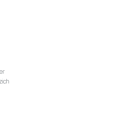
er
zich