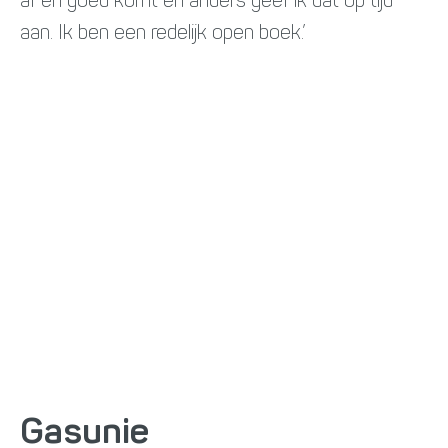
af en goed komt en anders geef ik dat op tijd
aan. Ik ben een redelijk open boek.’
Gasunie