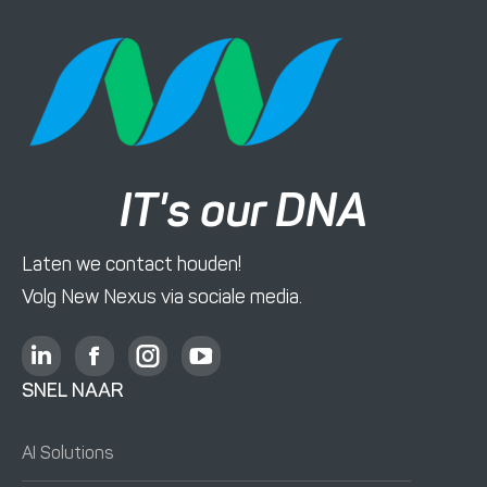
IT's our DNA
Laten we contact houden!
Volg New Nexus via sociale media.
L
F
I
Y
i
a
n
o
SNEL NAAR
n
c
s
u
k
e
t
T
AI Solutions
e
b
a
u