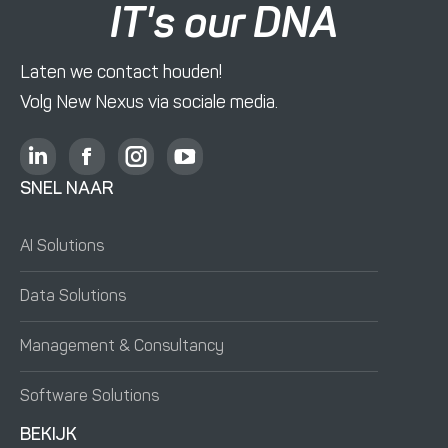
IT's our DNA
Laten we contact houden!
Volg New Nexus via sociale media.
L
F
I
Y
i
a
n
o
SNEL NAAR
n
c
s
u
k
e
t
T
AI Solutions
e
b
a
u
d
o
g
b
Data Solutions
i
o
r
e
n
k
a
o
Management & Consultancy
o
o
m
p
p
p
o
e
Software Solutions
e
e
p
n
n
n
e
t
BEKIJK