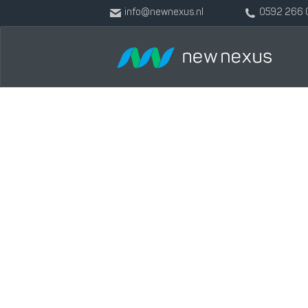
info@newnexus.nl
0592 266 