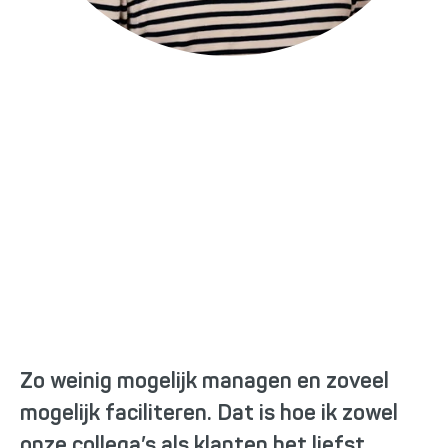
Marijn Boelens
Kapitein & Commercie
mboelens@newnexus.nl
06 23 48 82 34
/marijnboelens/
Zo weinig mogelijk managen en zoveel
mogelijk faciliteren. Dat is hoe ik zowel
onze collega’s als klanten het liefst