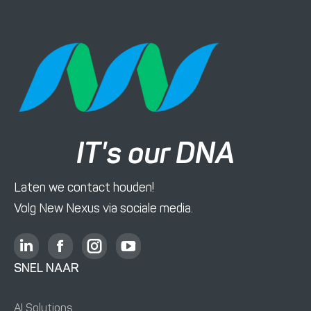
IT's our DNA
Laten we contact houden!
Volg New Nexus via sociale media.
L
F
I
Y
i
a
n
o
SNEL NAAR
n
c
s
u
k
e
t
T
AI Solutions