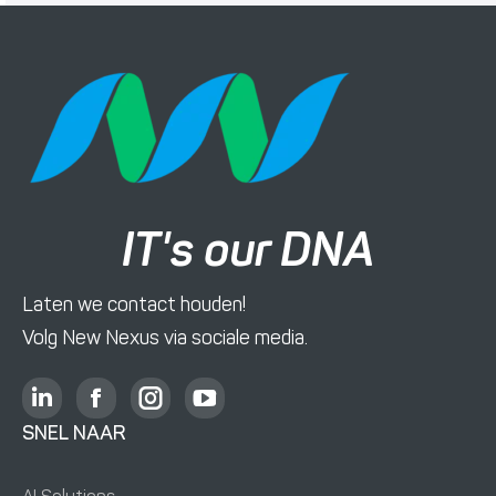
IT's our DNA
Laten we contact houden!
Volg New Nexus via sociale media.
L
F
I
Y
i
a
n
o
SNEL NAAR
n
c
s
u
k
e
t
T