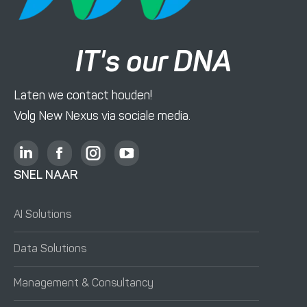
IT's our DNA
Laten we contact houden!
Volg New Nexus via sociale media.
L
F
I
Y
i
a
n
o
SNEL NAAR
n
c
s
u
k
e
t
T
AI Solutions
e
b
a
u
d
o
g
b
Data Solutions
i
o
r
e
n
k
a
o
Management & Consultancy
o
o
m
p