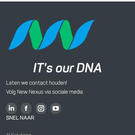
IT's our DNA
Laten we contact houden!
Volg New Nexus via sociale media.
L
F
I
Y
i
a
n
o
SNEL NAAR
n
c
s
u
k
e
t
T