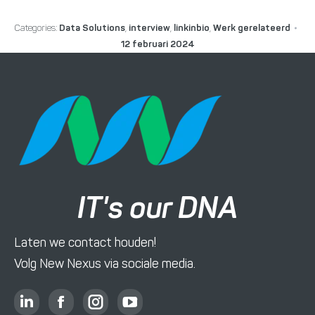
Categories:
Data Solutions
,
interview
,
linkinbio
,
Werk gerelateerd
12 februari 2024
IT's our DNA
Laten we contact houden!
Volg New Nexus via sociale media.
L
F
I
Y