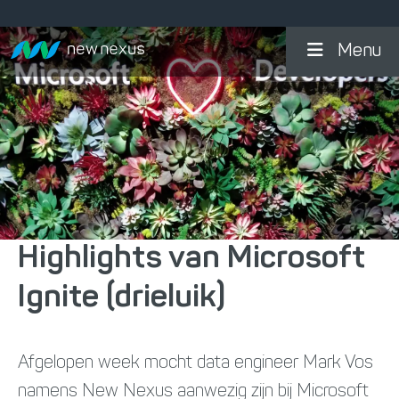
Menu
Highlights van Microsoft
Ignite (drieluik)
Afgelopen week mocht data engineer Mark Vos
namens New Nexus aanwezig zijn bij Microsoft