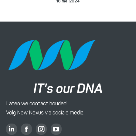
16 mei 2024
IT's our DNA
Laten we contact houden!
Volg New Nexus via sociale media.
L
F
I
Y