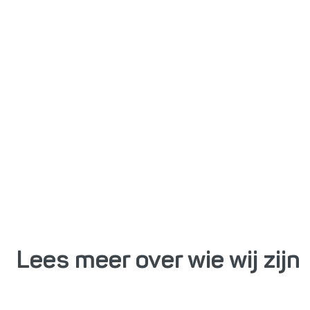
ook om aanpassing van processen en mensen. Zo
bieden we organisaties die bezig zijn met digitale
transformatie, agile willen werken of
datagedreven willen sturen een geïntegreerde
aanpak.
Lees meer over wie wij zijn