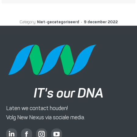
Category:
Niet-gecategoriseerd
9 december 2022
IT's our DNA
Laten we contact houden!
Volg New Nexus via sociale media.
L
F
I
Y