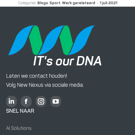
Categories:
Blogs
,
Sport
,
Werk gerelateerd
1 juli 2021
IT's our DNA
Laten we contact houden!
Volg New Nexus via sociale media.
L
F
I
Y
i
a
n
o
SNEL NAAR
n
c
s
u
k
e
t
T
AI Solutions
e
b
a
u