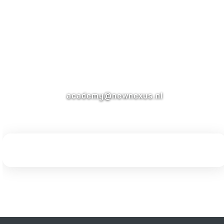
Vraag?
Heb je een vraag? We denken graag met je
mee, dus stuur ons een e-mail!
academy@newnexus.nl