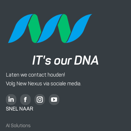
IT's our DNA
Laten we contact houden!
Volg New Nexus via sociale media.
L
F
I
Y
i
a
n
o
SNEL NAAR
n
c
s
u
k
e
t
T
AI Solutions
e
b
a
u