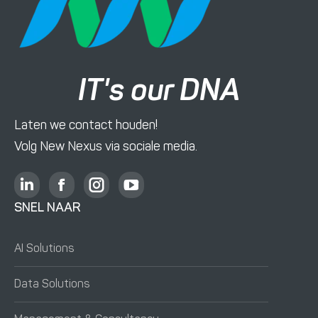
IT's our DNA
Laten we contact houden!
Volg New Nexus via sociale media.
L
F
I
Y
i
a
n
o
SNEL NAAR
n
c
s
u
k
e
t
T
AI Solutions
e
b
a
u
d
o
g
b
Data Solutions
i
o
r
e
n
k
a
o