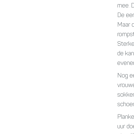
mee. D
De eer
Maar d
rompsta
Sterke
de kan
evene
Nog ee
vrouwe
sokken
schoe
Planke
uur do