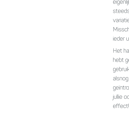
eigenl
steeds
variat
Missch
ieder 
Het ha
hebt g
gebrui
alsnog
geïntr
jullie
effect!