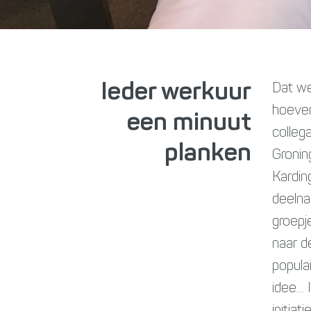
Ieder werkuur
Dat we
hoeven
een minuut
colleg
planken
Gronin
Kardin
deelna
groepj
naar d
popula
idee… 