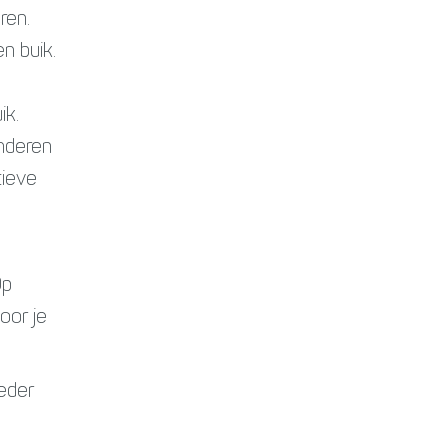
ren.
n buik.
ik.
nderen
tieve
Op
oor je
ieder