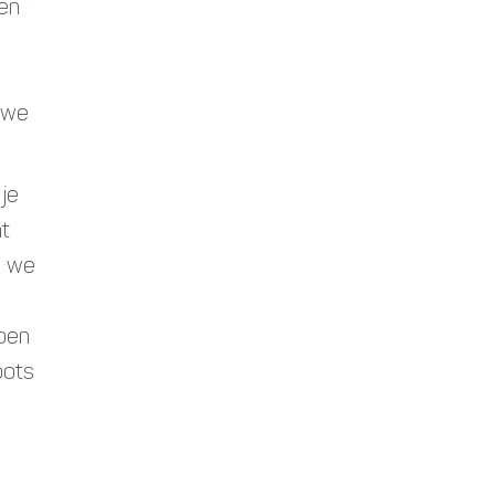
ken
e we
 je
ht
n we
Doen
oots