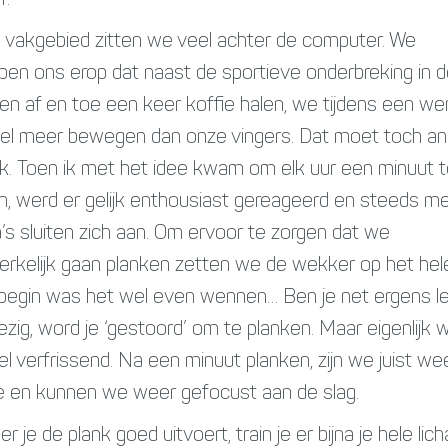
f.
s vakgebied zitten we veel achter de computer. We
pen ons erop dat naast de sportieve onderbreking in 
en af en toe een keer koffie halen, we tijdens een w
eel meer bewegen dan onze vingers. Dat moet toch an
ik. Toen ik met het idee kwam om elk uur een minuut 
n, werd er gelijk enthousiast gereageerd en steeds m
a’s sluiten zich aan. Om ervoor te zorgen dat we
rkelijk gaan planken zetten we de wekker op het hele
 begin was het wel even wennen… Ben je net ergens l
zig, word je ‘gestoord’ om te planken. Maar eigenlijk 
el verfrissend. Na een minuut planken, zijn we juist wee
e en kunnen we weer gefocust aan de slag.
 je de plank goed uitvoert, train je er bijna je hele li