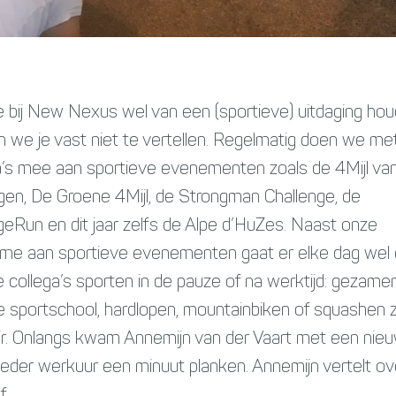
 bij New Nexus wel van een (sportieve) uitdaging hou
 we je vast niet te vertellen. Regelmatig doen we me
a’s mee aan sportieve evenementen zoals de 4Mijl va
gen, De Groene 4Mijl, de Strongman Challenge, de
geRun en dit jaar zelfs de Alpe d’HuZes. Naast onze
me aan sportieve evenementen gaat er elke dag wel
e collega’s sporten in de pauze of na werktijd: gezamenl
e sportschool, hardlopen, mountainbiken of squashen z
ir. Onlangs kwam Annemijn van der Vaart met een nie
Ieder werkuur een minuut planken. Annemijn vertelt ov