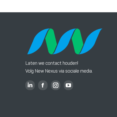
Laten we contact houden!
Volg New Nexus via sociale media.
L
F
I
Y
i
a
n
o
n
c
s
u
k
e
t
T
e
b
a
u