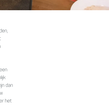
den,
t
n
 een
ijk
ijn dan
uw
er het