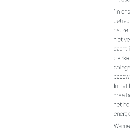
initiatie
“In on
betrap
pauze 
niet v
dacht 
planke
colleg
daadwe
In het
mee be
het he
energi
Wanneer