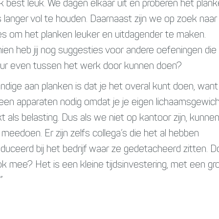
ijk best leuk. We dagen elkaar uit en proberen het plan
 langer vol te houden. Daarnaast zijn we op zoek naar
ies om het planken leuker en uitdagender te maken.
ien heb jij nog suggesties voor andere oefeningen di
uur even tussen het werk door kunnen doen?
ndige aan planken is dat je het overal kunt doen, want
een apparaten nodig omdat je je eigen lichaamsgewic
kt als belasting. Dus als we niet op kantoor zijn, kunne
 meedoen. Er zijn zelfs collega’s die het al hebben
oduceerd bij het bedrijf waar ze gedetacheerd zitten. 
 ook mee? Het is een kleine tijdsinvestering, met een gr
”