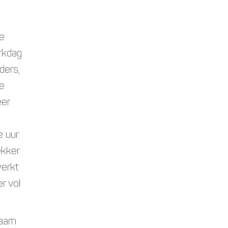
de
erkdag
ders,
te
eer
 uur.
ekker
werkt
r vol
chaam