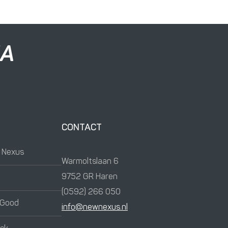
NA
CONTACT
w Nexus
Warmoltslaan 6
9752 GR Haren
(0592) 266 050
 Good
info@newnexus.nl