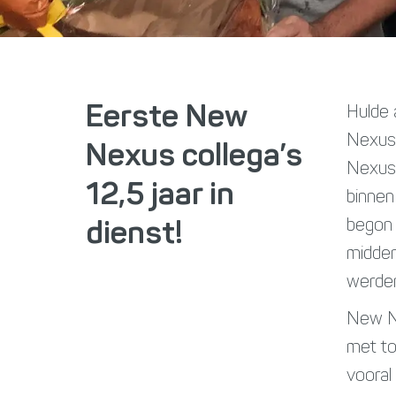
Eerste New
Hulde 
Nexus 
Nexus collega’s
Nexus 
12,5 jaar in
binnen
begon 
dienst!
midden
werden
New Ne
met to
vooral