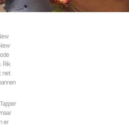
 New
j New
iode
. Rik
t net
 mannen
 Tapper
 maar
n er