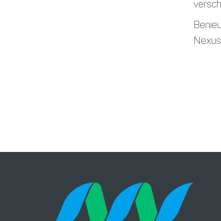
versch
Benieu
Nexus?