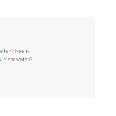
 zetten? Neem
s
. Meer weten?