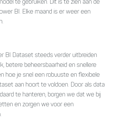
odel te gebruiken. Dit is te zien aan de
ower BI. Elke maand is er weer een
n.
r BI Dataset steeds verder uitbreiden
k, betere beheersbaarheid en snellere
n hoe je snel een robuuste en flexibele
set aan hoort te voldoen. Door als data
aard te hanteren, borgen we dat we bij
rzetten en zorgen we voor een
.