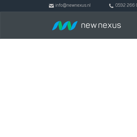
info@newnexus.nl
0592 266 