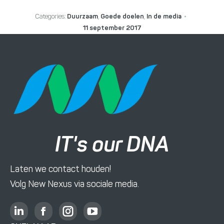
Categories:
Duurzaam
,
Goede doelen
,
In de media
11 september 2017
IT's our DNA
Laten we contact houden!
Volg New Nexus via sociale media.
L
F
I
Y
i
a
n
o